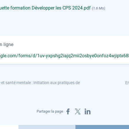
uette formation Développer les CPS 2024.pdf
(1.6 Mo)
n ligne
ogle.com/forms/d/1uv-yxpshg2iajq2mii2osbye0onfoz4wjiptx68l
 et santé mentale : Initiation aux pratiques de
En
Partager sur Facebook
Partager sur X
Partager sur LinkedIn
Partager la page