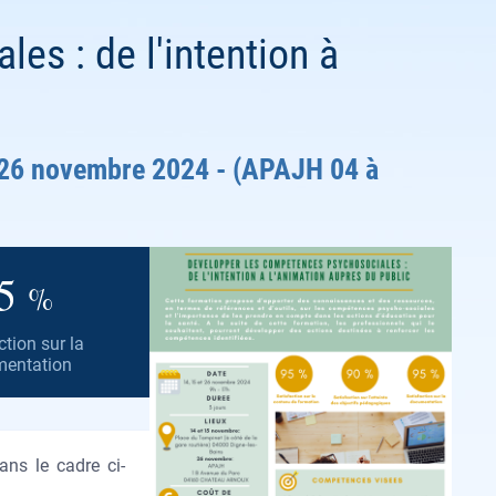
es : de l'intention à
t 26 novembre 2024 - (APAJH 04 à
5
%
ction sur la
entation
ans le cadre ci-