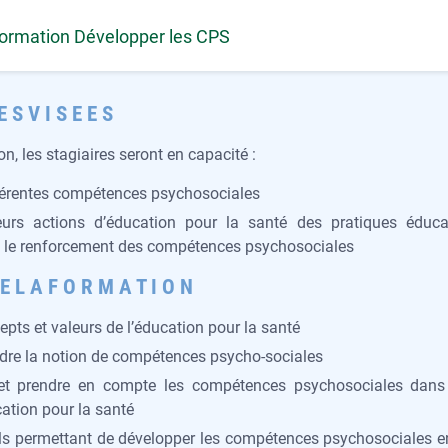
Formation Développer les CPS
 S V I S E E S
on, les stagiaires seront en capacité :
ifférentes compétences psychosociales
leurs actions d’éducation pour la santé des pratiques éduca
 le renforcement des compétences psychosociales
 E L A F O R M A T I O N
epts et valeurs de l’éducation pour la santé
ndre la notion de compétences psycho-sociales
rer et prendre en compte les compétences psychosociales dan
tion pour la santé
ils permettant de développer les compétences psychosociales e