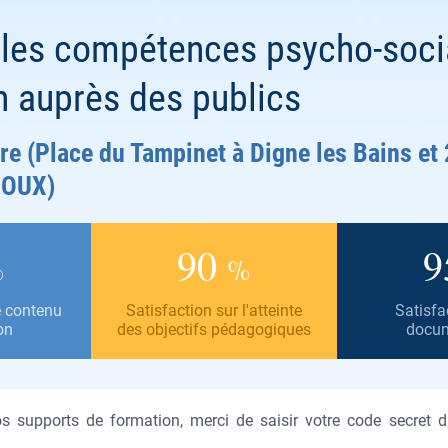
les compétences psycho-social
n auprès des publics
e (Place du Tampinet à Digne les Bains e
OUX)
90
9
%
%
e contenu
Satisfaction sur l'atteinte
Satisfa
on
des objectifs pédagogiques
docum
s supports de formation, merci de saisir votre code secret d