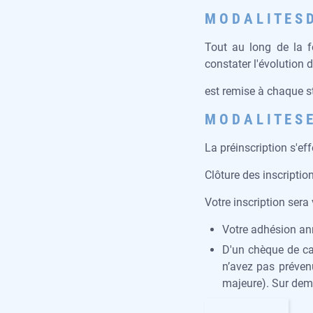
M O D A L I T E S D
Tout au long de la f
constater l'évolution
est remise à chaque st
M O D A L I T E S E
La préinscription s'eff
Clôture des inscriptio
Votre inscription sera
Votre adhésion annu
D'un chèque de cau
n’avez pas préven
majeure). Sur dema