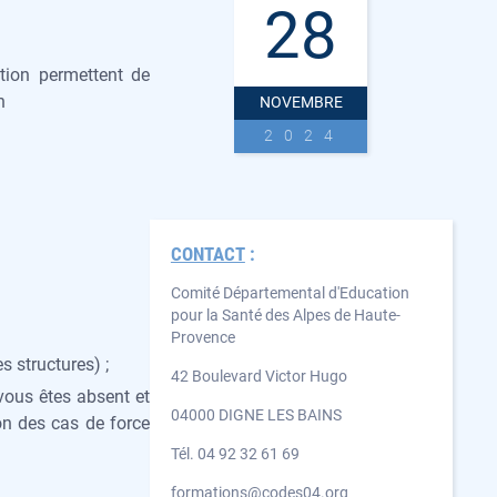
28
ction permettent de
n
NOVEMBRE
2024
CONTACT
:
Comité Départemental d'Education
pour la Santé des Alpes de Haute-
Provence
s structures) ;
42 Boulevard Victor Hugo
 vous êtes absent et
04000 DIGNE LES BAINS
on des cas de force
Tél. 04 92 32 61 69
formations@codes04.org