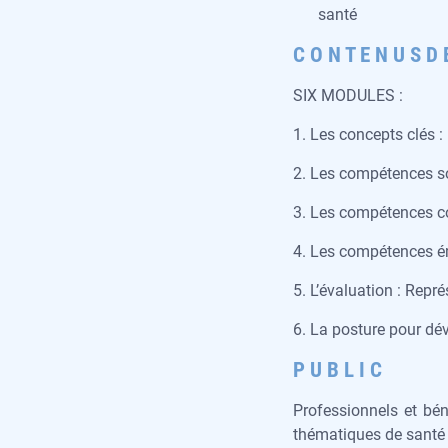
santé
C O N T E N U S D 
SIX MODULES :
1. Les concepts clés :
2. Les compétences so
3. Les compétences c
4. Les compétences é
5. L’évaluation : Repr
6. La posture pour d
P U B L I C
Professionnels et bén
thématiques de santé (