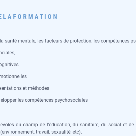
E L A F O R M A T I O N
 la santé mentale, les facteurs de protection, les compétences p
ciales,
ognitives
motionnelles
ésentations et méthodes
évelopper les compétences psychosociales
évoles du champ de l'éducation, du sanitaire, du social et de 
environnement, travail, sexualité, etc).