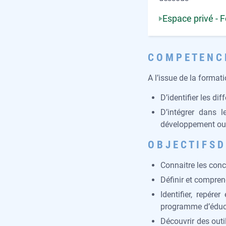
Espace privé - 
C O M P E T E N C E
A l’issue de la formati
D’identifier les d
D’intégrer dans 
développement ou
O B J E C T I F S D
Connaitre les conc
Définir et compre
Identifier, repé
programme d’éduca
Découvrir des out