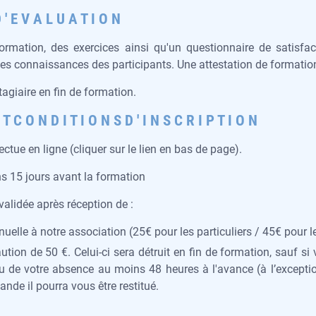
 ' E V A L U A T I O N
ormation, des exercices ainsi qu'un questionnaire de satisfa
 des connaissances des participants. Une attestation de formatio
agiaire en fin de formation.
 T C O N D I T I O N S D ' I N S C R I P T I O N
ectue en ligne (cliquer sur le lien en bas de page).
ns 15 jours avant la formation
 validée après réception de :
elle à notre association (25€ pour les particuliers / 45€ pour le
tion de 50 €. Celui-ci sera détruit en fin de formation, sauf si
u de votre absence au moins 48 heures à l'avance (à l’excepti
nde il pourra vous être restitué.