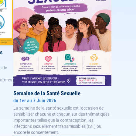
es
s de
t
ratures
Semaine de la Santé Sexuelle
du 1er au 7 Juin 2026
La semaine de la santé sexuelle est l’occasion de
sensibiliser chacune et chacun sur des thématiques
importantes telles que la contraception, les
infections sexuellement transmissibles (IST) ou
encore le consentement.