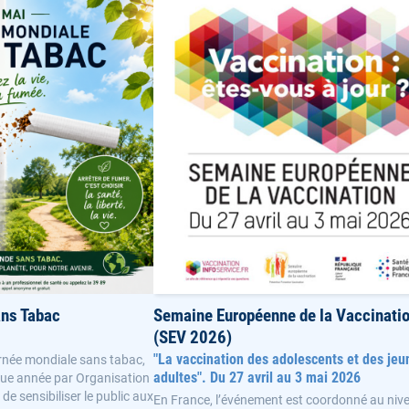
ans Tabac
Semaine Européenne de la Vaccinati
(SEV 2026)
"La vaccination des adolescents et des jeu
rnée mondiale sans tabac,
adultes". Du 27 avril au 3 mai 2026
aque année par Organisation
de sensibiliser le public aux
En France, l’événement est coordonné au niv