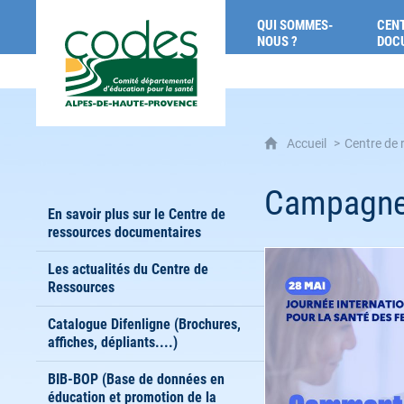
CoDES 04 : Comité départemental d'éducat
QUI SOMMES-
CENT
NOUS ?
DOC
Accueil
Centre de
Campagne 
En savoir plus sur le Centre de
ressources documentaires
Les actualités du Centre de
Ressources
Catalogue Difenligne (Brochures,
affiches, dépliants....)
BIB-BOP (Base de données en
éducation et promotion de la