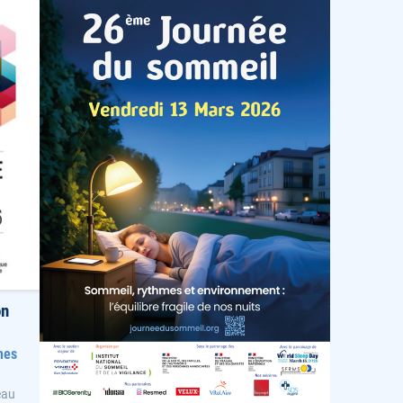
on
nes
eau