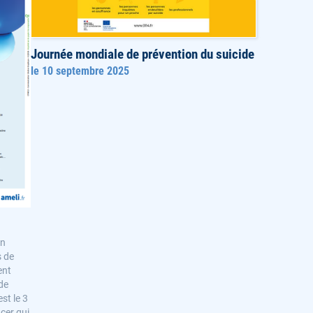
Journée mondiale de prévention du suicide
le 10 septembre 2025
on
s de
ent
 de
est le 3
cer qui