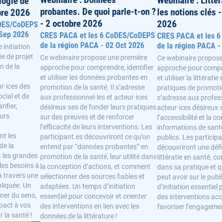
Webinaire : Littér
logie de
probantes. De quoi parle-t-on ?
les notions clés
bre 2026
- 2 octobre 2026
2026
oDES/CoDEPS
 Sep 2026
CRES PACA et les 6 CoDES/CoDEPS
CRES PACA et les 
de la région PACA - 02 Oct 2026
de la région PACA -
initiation
e de projet
Ce webinaire propose une première
Ce webinaire propos
n de la
approche pour comprendre, identifier
approche pour compr
et utiliser les données probantes en
et utiliser la littérati
ur·ices des
promotion de la santé. Il s’adresse
pratiques de promotio
cial et de
aux professionnel·les et acteur·ices
s’adresse aux profess
rifier,
désireux·ses de fonder leurs pratiques
acteur·ices désireux·
eurs
sur des preuves et de renforcer
l’accessibilité et la
l’efficacité de leurs interventions. Les
informations de sant
nt les
participant.es découvriront ce qu’on
publics. Les particip
de la
entend par “données probantes” en
découvriront une défi
t les grandes
promotion de la santé, leur utilité dans
littératie en santé, c
 des besoins à
la conception d’actions, et comment
dans sa pratique et q
à travers une
sélectionner des sources fiables et
peut avoir sur le pub
liquée. Un
adaptées. Un temps d’initiation
d’initiation essentiel
ner du sens,
essentiel pour concevoir et orienter
des interventions acc
mpact à vos
des interventions en lien avec les
favoriser l’engagemen
 la santé !
données de la littérature !