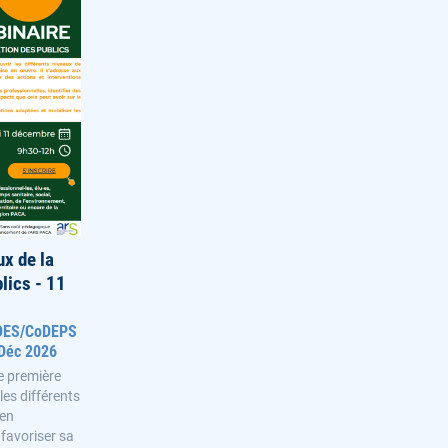
ux de la
lics - 11
oDES/CoDEPS
 Déc 2026
e première
es différents
 en
favoriser sa