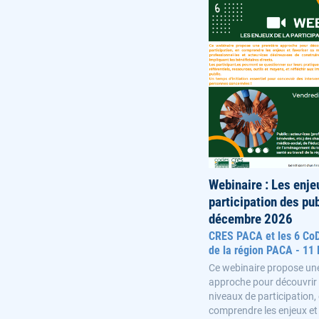
Webinaire : Les enje
participation des pub
décembre 2026
CRES PACA et les 6 C
de la région PACA - 11
Ce webinaire propose un
approche pour découvrir l
niveaux de participation,
comprendre les enjeux et 