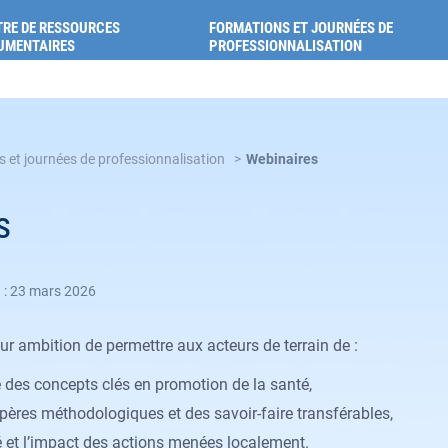
ion pour la santé des Alpes-de-Haute-Provence
RE DE RESSOURCES
FORMATIONS ET JOURNÉES DE
UMENTAIRES
PROFESSIONNALISATION
 et journées de professionnalisation
Webinaires
s
n : 23 mars 2026
r ambition de permettre aux acteurs de terrain de :
des concepts clés en promotion de la santé,
epères méthodologiques et des savoir-faire transférables,
té et l’impact des actions menées localement.