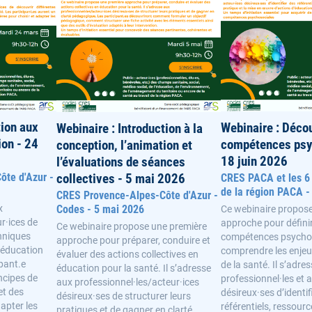
tion aux
Webinaire : Déco
Webinaire : Introduction à la
ion - 24
compétences psy
conception, l’animation et
18 juin 2026
l’évaluations de séances
te d'Azur -
collectives - 5 mai 2026
CRES PACA et les 
de la région PACA -
CRES Provence-Alpes-Côte d'Azur -
x
Codes - 5 mai 2026
Ce webinaire propos
ur·ices de
approche pour définir
Ce webinaire propose une première
chniques
compétences psychos
approche pour préparer, conduire et
 éducation
comprendre les enje
évaluer des actions collectives en
ipant.e
de la santé. Il s’adre
éducation pour la santé. Il s’adresse
ncipes de
professionnel·les et 
aux professionnel·les/acteur·ices
et des
désireux·ses d’identif
désireux·ses de structurer leurs
dapter les
référentiels, ressource
pratiques et de gagner en clarté