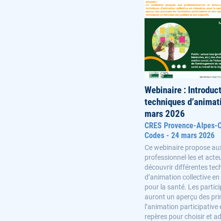
Webinaire : Introduc
techniques d’animat
mars 2026
CRES Provence-Alpes-Cô
Codes - 24 mars 2026
Ce webinaire propose au
professionnel·les et acte
découvrir différentes te
d’animation collective en
pour la santé. Les partic
auront un aperçu des pri
l’animation participative 
repères pour choisir et a