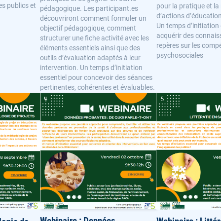
s publics et
pour la pratique et l
pédagogique. Les participant.es
d’actions d’éducation
découvriront comment formuler un
Un temps d’initiation
objectif pédagogique, comment
acquérir des connais
structurer une fiche activité avec les
repères sur les comp
éléments essentiels ainsi que des
psychosociales
outils d’évaluation adaptés à leur
intervention. Un temps d’initiation
essentiel pour concevoir des séances
pertinentes, cohérentes et évaluables.
Webinaire : Données