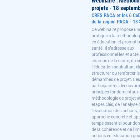
Webinaire : Méthodo
projets - 18 septem
CRES PACA et les 6 C
de la région PACA - 18
Ce webinaire propose une 
pratique à la méthodologi
en éducation et promotio
santé. Il s’adresse aux
professionnel·les et acte
champs de la santé, du so
l’éducation souhaitant cla
structurer ou renforcer l
démarches de projet. Les
participant·es découvriro
principes fondamentaux 
méthodologie de projet e
étapes clés, de l’analyse
l’évaluation des actions, 
approche concrète et app
temps essentiel pour don
de la cohérence et de l’i
actions en éducation pour