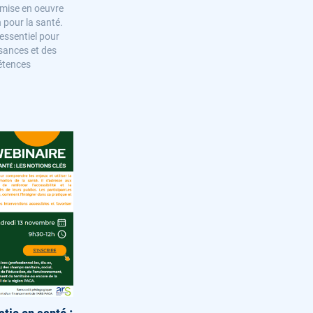
a mise en oeuvre
 pour la santé.
 essentiel pour
sances et des
étences