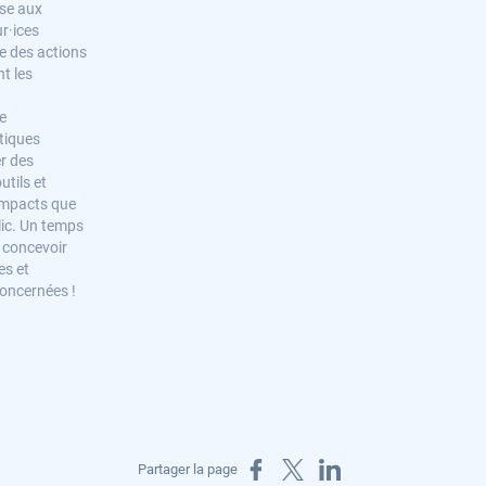
sse aux
ur·ices
e des actions
nt les
e
tiques
er des
utils et
 impacts que
lic. Un temps
r concevoir
es et
concernées !
Partager sur Facebook
Partager sur X
Partager sur LinkedIn
Partager la page