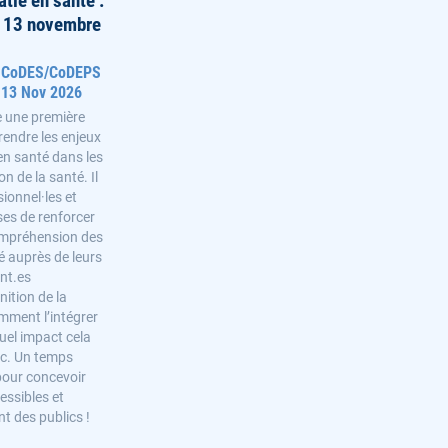
atie en santé :
 - 13 novembre
6 CoDES/CoDEPS
 13 Nov 2026
e une première
endre les enjeux
e en santé dans les
n de la santé. Il
ionnel·les et
ses de renforcer
 compréhension des
é auprès de leurs
ant.es
nition de la
omment l’intégrer
uel impact cela
lic. Un temps
 pour concevoir
essibles et
t des publics !