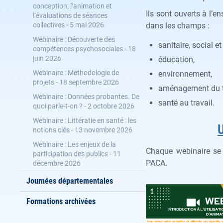
conception, l’animation et
Ils sont ouverts à l’e
l’évaluations de séances
collectives - 5 mai 2026
dans les champs :
Webinaire : Découverte des
sanitaire, social e
compétences psychosociales - 18
juin 2026
éducation,
Webinaire : Méthodologie de
environnement,
projets - 18 septembre 2026
aménagement du te
Webinaire : Données probantes. De
santé au travail.
quoi parle-t-on ? - 2 octobre 2026
Webinaire : Littératie en santé : les
notions clés - 13 novembre 2026
Webinaire : Les enjeux de la
Chaque webinaire se
participation des publics - 11
PACA.
décembre 2026
Journées départementales
Formations archivées