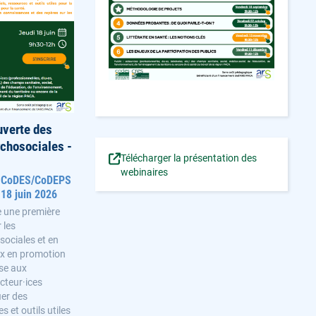
uverte des
chosociales -
Télécharger la présentation des
webinaires
6 CoDES/CoDEPS
 18 juin 2026
e une première
 les
ociales et en
ux en promotion
sse aux
acteur·ices
ier des
s et outils utiles