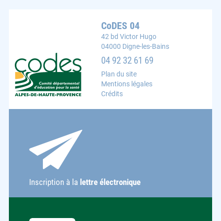
CoDES 04
42 bd Victor Hugo
04000 Digne-les-Bains
CoDES 04 : Comité départemental d'éducation pour la s
04 92 32 61 69
Plan du site
Mentions légales
Crédits
Inscription à la
lettre électronique