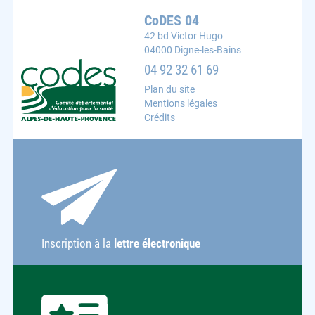
CoDES 04
42 bd Victor Hugo
04000 Digne-les-Bains
CoDES 04 : Comité départemental d'éducation pour la s
04 92 32 61 69
Plan du site
Mentions légales
Crédits
Inscription à la
lettre électronique