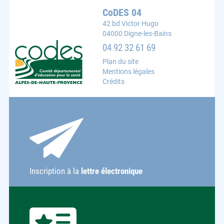
CoDES 04
42 bd Victor Hugo
04000 Digne-les-Bains
CoDES 04 : Comité départemental d'éducation pour la s
04 92 32 61 69
Plan du site
Mentions légales
Crédits
Inscription à la
lettre électronique