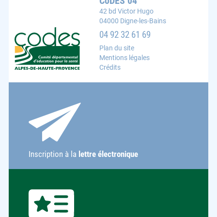
CoDES 04
42 bd Victor Hugo
04000 Digne-les-Bains
CoDES 04 : Comité départemental d'éducation pour la s
04 92 32 61 69
Plan du site
Mentions légales
Crédits
Inscription à la
lettre électronique