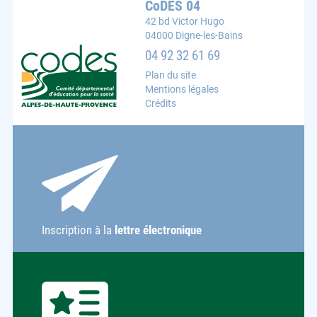
CoDES 04
42 bd Victor Hugo
04000 Digne-les-Bains
CoDES 04 : Comité départemental d'éducation pour la s
04 92 32 61 69
Plan du site
Mentions légales
Crédits
Inscription à la
lettre électronique